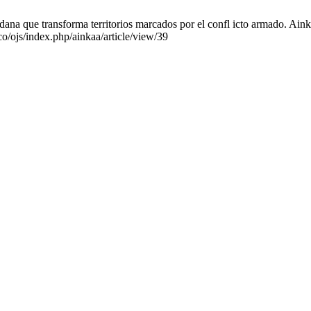
na que transforma territorios marcados por el confl icto armado. Ainka
co/ojs/index.php/ainkaa/article/view/39