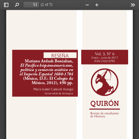
(1 of 7)
Toggle
Find
Zoom
Zoom
Too
Sidebar
Out
In
Vol. 3, N° 6
RESEÑA
Enero - junio de 2017
Mariano Ardash Bonialian, 
ISSN: 2422-0795
El Pacífico hispanoamericano, 
política y comercio asiático en 
el Imperio Español 1680-1784 
(México, D.F.: El Colegio de 
México, 2012), 490 pp.
María Isabel Cadavid Arango 
Universidad de Antioquia