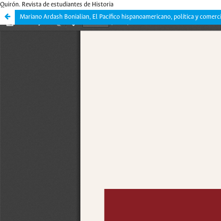
Quirón. Revista de estudiantes de Historia
Mariano Ardash Bonialian, El Pacífico hispanoamericano, política y comerci