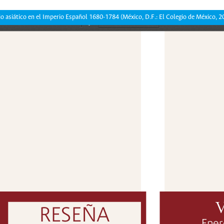
o asiático en el Imperio Español 1680-1784 (México, D.F.: El Colegio de México, 2