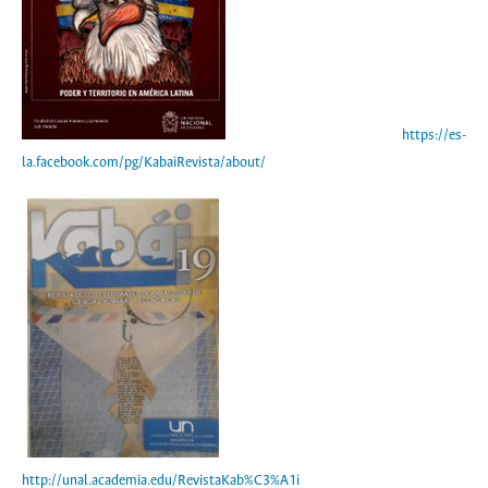
https://es-
la.facebook.com/pg/KabaiRevista/about/
http://unal.academia.edu/RevistaKab%C3%A1i