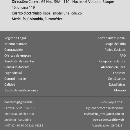
Dirección:
Carrera 65 Nro. 59A - 110 - Núcleo el Volador, Bloque
46, oficina 119
Correo electrónico:
kabai_med@unal.edu.co
Medellín, Colombia, Suramérica
Régimen Legal
Correo institucional
Talento humano
Mapa del sitio
Contratación
Redes Sociales
Ofertas de empleo
FAQ
Rendición de cuentas
Quejas y reclamos
Concurso docente
Atención en línea
Pago Virtual
Encuesta
Control interno
Contáctenos
Calidad
Estadísticas
Buzón de notificaciones
Glosario
Contacto página web:
© Copyright 2021
Carrera 65 No. 59a - 110
Algunos derechos reservados.
Bloque 46, oficina 108
revistafche_med@unal.edu.co
Medellín - Colombia
Acerca de este sitio web
(+57 4) 430 90 00 Ext. 46282
Actualización: 29/01/21