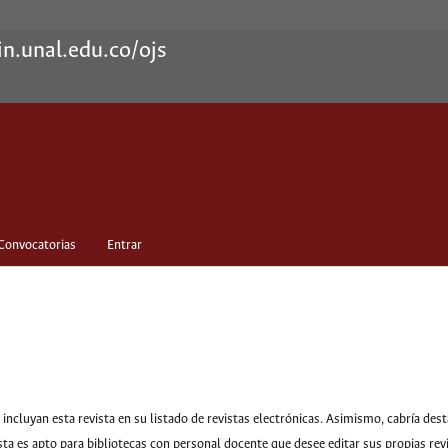
in.unal.edu.co/ojs
Convocatorias
Entrar
incluyan esta revista en su listado de revistas electrónicas. Asimismo, cabría des
sta es apto para bibliotecas con personal docente que desee editar sus propias rev