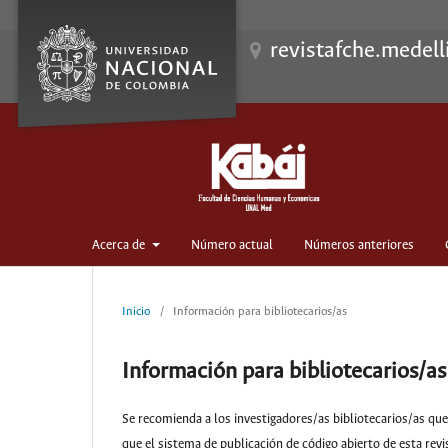
revistafche.medell
Acerca de
Número actual
Números anteriores
Inicio
/
Información para bibliotecarios/as
Información para bibliotecarios/as
Se recomienda a los investigadores/as bibliotecarios/as que 
que el sistema de publicación de código abierto de esta revi