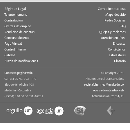
Régimen Legal
Correo institucional
Talento humano
Mapa del sitio
Contratación
Redes Sociales
Ofertas de empleo
FAQ
Rendición de cuentas
Quejas y reclamos
Concurso docente
Atención en línea
Pago Virtual
Encuesta
Control interno
Contáctenos
Calidad
Estadísticas
Buzón de notificaciones
Glosario
Contacto página web:
© Copyright 2021
Carrera 65 No. 59a - 110
Algunos derechos reservados.
Bloque 46, oficina 108
revistafche_med@unal.edu.co
Medellín - Colombia
Acerca de este sitio web
(+57 4) 430 90 00 Ext. 46282
Actualización: 29/01/21