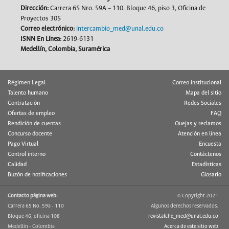
Dirección
:
Carrera 65 Nro. 59A – 110. Bloque 46, piso 3, Oficina de
Proyectos 305
Correo electrónico:
intercambio_med@unal.edu.co
ISNN En Línea:
2619-6131
Medellín, Colombia, Suramérica
Régimen Legal
Correo institucional
Talento humano
Mapa del sitio
Contratación
Redes Sociales
Ofertas de empleo
FAQ
Rendición de cuentas
Quejas y reclamos
Concurso docente
Atención en línea
Pago Virtual
Encuesta
Control interno
Contáctenos
Calidad
Estadísticas
Buzón de notificaciones
Glosario
Contacto página web:
© Copyright 2021
Carrera 65 No. 59a - 110
Algunos derechos reservados.
Bloque 46, oficina 108
revistafche_med@unal.edu.co
Medellín - Colombia
Acerca de este sitio web