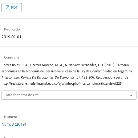
PDF
Publicado
2019-01-01
Cómo citar
Correa Rojas, P. A., Herrera Moreno, M. A., & Narváez Hernández, F. J. (2019). La teoría
económica en la economía del desarrollo: el caso de la Ley de Convertibilidad en Argentina.
Intercambio, Revista De Estudiantes De Economía
, (3), 182-206. Recuperado a partir de
http://revistafche.medellin.unal.edu.co/ojs/index.php/intercambio/article/view/225
Más formatos de cita
Número
Núm. 3 (2019)