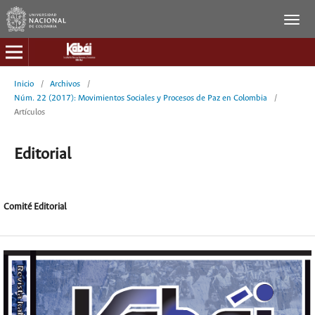
Inicio
/
Archivos
/
Núm. 22 (2017): Movimientos Sociales y Procesos de Paz en Colombia
/
Artículos
Editorial
Comité Editorial