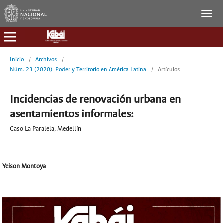
Inicio
/
Archivos
/
Núm. 23 (2020): Poder y Territorio en América Latina
/
Artículos
Incidencias de renovación urbana en
asentamientos informales:
Caso La Paralela, Medellín
Yeison Montoya