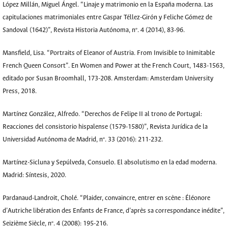
López Millán, Miguel Ángel. “Linaje y matrimonio en la España moderna. Las
capitulaciones matrimoniales entre Gaspar Téllez-Girón y Feliche Gómez de
Sandoval (1642)”, Revista Historia Autónoma, nº. 4 (2014), 83-96.
Mansfield, Lisa. “Portraits of Eleanor of Austria. From Invisible to Inimitable
French Queen Consort”. En Women and Power at the French Court, 1483-1563,
editado por Susan Broomhall, 173-208. Amsterdam: Amsterdam University
Press, 2018.
Martínez González, Alfredo. “Derechos de Felipe II al trono de Portugal:
Reacciones del consistorio hispalense (1579-1580)”, Revista Jurídica de la
Universidad Autónoma de Madrid, nº. 33 (2016): 211-232.
Martínez-Sicluna y Sepúlveda, Consuelo. El absolutismo en la edad moderna.
Madrid: Síntesis, 2020.
Pardanaud-Landroit, Cholé. “Plaider, convaincre, entrer en scène : Éléonore
d’Autriche libération des Enfants de France, d’après sa correspondance inédite”,
Seizième Siècle, nº. 4 (2008): 195-216.