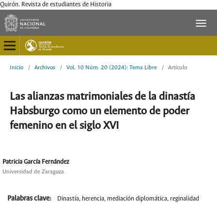
Quirón. Revista de estudiantes de Historia
Inicio
/
Archivos
/
Vol. 10 Núm. 20 (2024): Tema Libre
/
Artículo
Las alianzas matrimoniales de la dinastía
Habsburgo como un elemento de poder
femenino en el siglo XVI
Patricia García Fernández
Universidad de Zaragoza
Palabras clave:
Dinastía, herencia, mediación diplomática, reginalidad