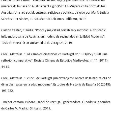
Franco Rubio, Gloria. “Valedoras de un linaje y guardianas de la dinastía: las
mujeres de la Casa de Austria en el siglo XVI”. En Mujeres en la Corte de los
Austrias. Una red social, cultural, religiosa y política, dirigido por María Leticia
Sánchez Hernández, 15-54. Madrid: Ediciones Polifemo, 2019.
Gastón Castro, Claudia. “Poder y majestad, fortaleza y santidad, autoridad e
influencia: Juana de Austria, un modelo de reginalidad en la Edad Moderna”.
Tesis de maestría en Universidad de Zaragoza, 2019.
Gloël, Matthias. “Los cambios dinásticos en Portugal de 1383/85 y 1580: una
reflexión comparativa”, Revista Chilena de Estudios Medievales, nº. 11 (2017):
44-67.
Gloël, Matthias. “Felipe I de Portugal ¿un extranjero? Acerca de la naturaleza de
dinastías reales en la edad moderna”, Estudios de Historia de España 20 (2018):
193-222.
Jiménez Zamora, Isidoro. Isabel de Portugal, gobernadora. El poder a la sombra
de Carlos V. Madrid: Síntesis., 2019.