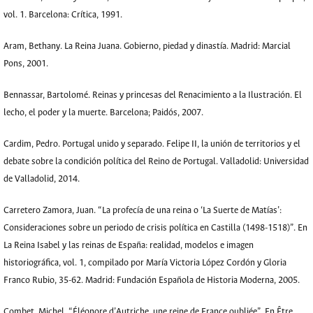
vol. 1. Barcelona: Crítica, 1991.
Aram, Bethany. La Reina Juana. Gobierno, piedad y dinastía. Madrid: Marcial
Pons, 2001.
Bennassar, Bartolomé. Reinas y princesas del Renacimiento a la Ilustración. El
lecho, el poder y la muerte. Barcelona; Paidós, 2007.
Cardim, Pedro. Portugal unido y separado. Felipe II, la unión de territorios y el
debate sobre la condición política del Reino de Portugal. Valladolid: Universidad
de Valladolid, 2014.
Carretero Zamora, Juan. “La profecía de una reina o ‘La Suerte de Matías’:
Consideraciones sobre un periodo de crisis política en Castilla (1498-1518)”. En
La Reina Isabel y las reinas de España: realidad, modelos e imagen
historiográfica, vol. 1, compilado por María Victoria López Cordón y Gloria
Franco Rubio, 35-62. Madrid: Fundación Española de Historia Moderna, 2005.
Combet, Michel. “Éléonore d’Autriche, une reine de France oubliée”. En Être