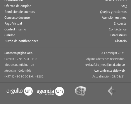
Contratación
Redes Sociales
Ofertas de empleo
FAQ
Rendición de cuentas
Quejas y reclamos
Concurso docente
Atención en línea
Pago Virtual
Encuesta
Control interno
Contáctenos
Calidad
Estadísticas
Buzón de notificaciones
Glosario
Contacto página web:
© Copyright 2021
Carrera 65 No. 59a - 110
Algunos derechos reservados.
Bloque 46, oficina 108
revistafche_med@unal.edu.co
Medellín - Colombia
Acerca de este sitio web
(+57 4) 430 90 00 Ext. 46282
Actualización: 29/01/21