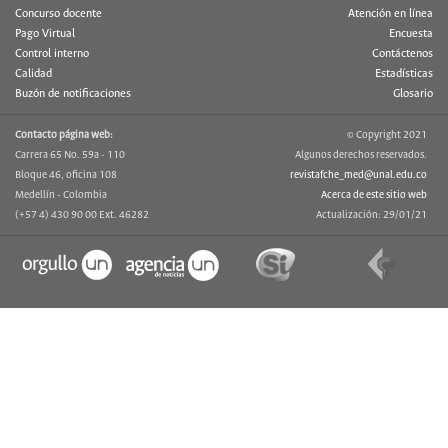
Concurso docente
Atención en línea
Pago Virtual
Encuesta
Control interno
Contáctenos
Calidad
Estadísticas
Buzón de notificaciones
Glosario
Contacto página web:
© Copyright 2021
Carrera 65 No. 59a - 110
Algunos derechos reservados.
Bloque 46, oficina 108
revistafche_med@unal.edu.co
Medellín - Colombia
Acerca de este sitio web
(+57 4) 430 90 00 Ext. 46282
Actualización: 29/01/21