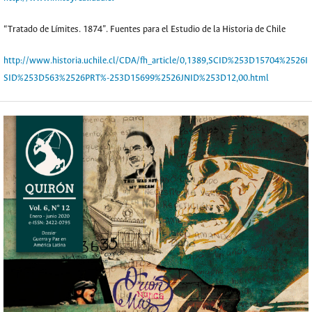
“Tratado de Límites. 1874”. Fuentes para el Estudio de la Historia de Chile
http://www.historia.uchile.cl/CDA/fh_article/0,1389,SCID%253D15704%2526I
SID%253D563%2526PRT%-253D15699%2526JNID%253D12,00.html