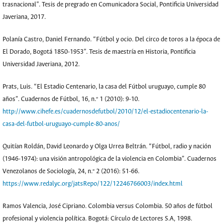
trasnacional”. Tesis de pregrado en Comunicadora Social, Pontificia Universidad
Javeriana, 2017.
Polanía Castro, Daniel Fernando. “Fútbol y ocio. Del circo de toros a la época de
El Dorado, Bogotá 1850-1953”. Tesis de maestría en Historia, Pontificia
Universidad Javeriana, 2012.
Prats, Luis. “El Estadio Centenario, la casa del Fútbol uruguayo, cumple 80
años”. Cuadernos de Fútbol, 16, n.º 1 (2010): 9-10.
http://www.cihefe.es/cuadernosdefutbol/2010/12/el-estadiocentenario-la-
casa-del-futbol-uruguayo-cumple-80-anos/
Quitían Roldán, David Leonardo y Olga Urrea Beltrán. “Fútbol, radio y nación
(1946-1974): una visión antropológica de la violencia en Colombia”. Cuadernos
Venezolanos de Sociología, 24, n.º 2 (2016): 51-66.
https://www.redalyc.org/jatsRepo/122/12246766003/index.html
Ramos Valencia, José Cipriano. Colombia versus Colombia. 50 años de fútbol
profesional y violencia política. Bogotá: Círculo de Lectores S.A, 1998.