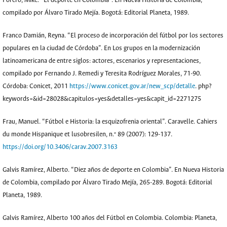
Forero, Mike. “El deporte en Colombia”. En Nueva Historia de Colombia,
compilado por Álvaro Tirado Mejía. Bogotá: Editorial Planeta, 1989.
Franco Damián, Reyna. “El proceso de incorporación del fútbol por los sectores
populares en la ciudad de Córdoba”. En Los grupos en la modernización
latinoamericana de entre siglos: actores, escenarios y representaciones,
compilado por Fernando J. Remedi y Teresita Rodríguez Morales, 71-90.
Córdoba: Conicet, 2011
https://www.conicet.gov.ar/new_scp/detalle
. php?
keywords=&id=28028&capitulos=yes&detalles=yes&capit_id=2271275
Frau, Manuel. “Fútbol e Historia: la esquizofrenia oriental”. Caravelle. Cahiers
du monde Hispanique et lusobresilen, n.º 89 (2007): 129-137.
https://doi.org/10.3406/carav.2007.3163
Galvis Ramírez, Alberto. “Diez años de deporte en Colombia”. En Nueva Historia
de Colombia, compilado por Álvaro Tirado Mejía, 265-289. Bogotá: Editorial
Planeta, 1989.
Galvis Ramírez, Alberto 100 años del Fútbol en Colombia. Colombia: Planeta,