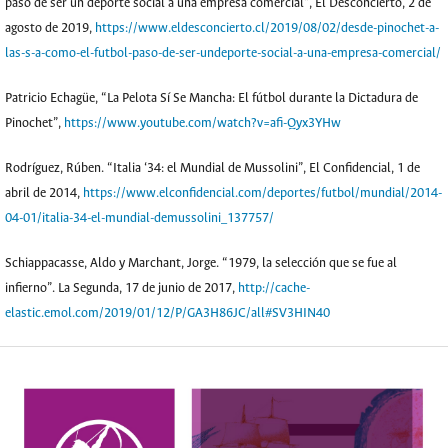
pasó de ser un deporte social a una empresa comercial”, El Desconcierto, 2 de
agosto de 2019,
https://www.eldesconcierto.cl/2019/08/02/desde-pinochet-a-
las-s-a-como-el-futbol-paso-de-ser-undeporte-social-a-una-empresa-comercial/
Patricio Echagüe, “La Pelota Sí Se Mancha: El fútbol durante la Dictadura de
Pinochet”,
https://www.youtube.com/watch?v=afi-Qyx3YHw
Rodríguez, Rúben. “Italia ‘34: el Mundial de Mussolini”, El Confidencial, 1 de
abril de 2014,
https://www.elconfidencial.com/deportes/futbol/mundial/2014-
04-01/italia-34-el-mundial-demussolini_137757/
Schiappacasse, Aldo y Marchant, Jorge. “1979, la selección que se fue al
infierno”. La Segunda, 17 de junio de 2017,
http://cache-
elastic.emol.com/2019/01/12/P/GA3H86JC/all#SV3HIN40