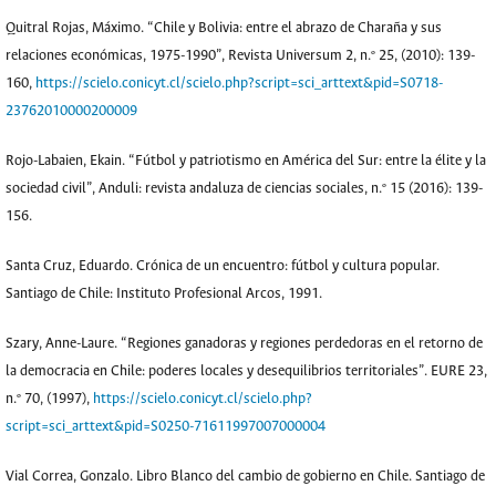
Quitral Rojas, Máximo. “Chile y Bolivia: entre el abrazo de Charaña y sus
relaciones económicas, 1975-1990”, Revista Universum 2, n.º 25, (2010): 139-
160,
https://scielo.conicyt.cl/scielo.php?script=sci_arttext&pid=S0718-
23762010000200009
Rojo-Labaien, Ekain. “Fútbol y patriotismo en América del Sur: entre la élite y la
sociedad civil”, Anduli: revista andaluza de ciencias sociales, n.º 15 (2016): 139-
156.
Santa Cruz, Eduardo. Crónica de un encuentro: fútbol y cultura popular.
Santiago de Chile: Instituto Profesional Arcos, 1991.
Szary, Anne-Laure. “Regiones ganadoras y regiones perdedoras en el retorno de
la democracia en Chile: poderes locales y desequilibrios territoriales”. EURE 23,
n.º 70, (1997),
https://scielo.conicyt.cl/scielo.php?
script=sci_arttext&pid=S0250-71611997007000004
Vial Correa, Gonzalo. Libro Blanco del cambio de gobierno en Chile. Santiago de