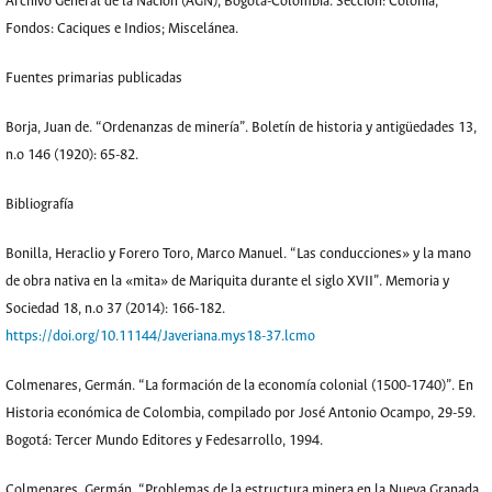
Archivo General de la Nación (AGN), Bogotá-Colombia. Sección: Colonia,
Fondos: Caciques e Indios; Miscelánea.
Fuentes primarias publicadas
Borja, Juan de. “Ordenanzas de minería”. Boletín de historia y antigüedades 13,
n.o 146 (1920): 65-82.
Bibliografía
Bonilla, Heraclio y Forero Toro, Marco Manuel. “Las conducciones» y la mano
de obra nativa en la «mita» de Mariquita durante el siglo XVII”. Memoria y
Sociedad 18, n.o 37 (2014): 166-182.
https://doi.org/10.11144/Javeriana.mys18-37.lcmo
Colmenares, Germán. “La formación de la economía colonial (1500-1740)”. En
Historia económica de Colombia, compilado por José Antonio Ocampo, 29-59.
Bogotá: Tercer Mundo Editores y Fedesarrollo, 1994.
Colmenares, Germán. “Problemas de la estructura minera en la Nueva Granada