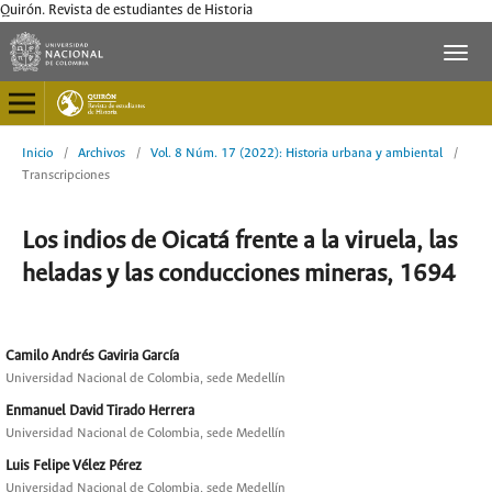
Quirón. Revista de estudiantes de Historia
Inicio
/
Archivos
/
Vol. 8 Núm. 17 (2022): Historia urbana y ambiental
/
Transcripciones
Los indios de Oicatá frente a la viruela, las
heladas y las conducciones mineras, 1694
Camilo Andrés Gaviria García
Universidad Nacional de Colombia, sede Medellín
Enmanuel David Tirado Herrera
Universidad Nacional de Colombia, sede Medellín
Luis Felipe Vélez Pérez
Universidad Nacional de Colombia, sede Medellín