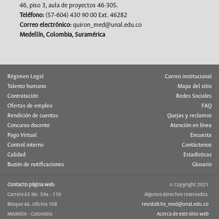
46, piso 3, aula de proyectos 46-305.
Teléfono:
(57-604) 430 90 00 Ext. 46282
Correo electrónico:
quiron_med@unal.edu.co
Medellín, Colombia, Suramérica
Régimen Legal
Correo institucional
Talento humano
Mapa del sitio
Contratación
Redes Sociales
Ofertas de empleo
FAQ
Rendición de cuentas
Quejas y reclamos
Concurso docente
Atención en línea
Pago Virtual
Encuesta
Control interno
Contáctenos
Calidad
Estadísticas
Buzón de notificaciones
Glosario
Contacto página web:
© Copyright 2021
Carrera 65 No. 59a - 110
Algunos derechos reservados.
Bloque 46, oficina 108
revistafche_med@unal.edu.co
Medellín - Colombia
Acerca de este sitio web