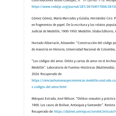
Contribuciones desde Coatepec, n.° 31 (2016): 1-12. Recup
https://www.redalyc.org/journal/281/28150017004/2815
Gómez Gómez, María Mercedes y Eulalia, Hernández Ciro. Pa
en fragmentos de papel. De la escritura y los relatos popula
Judicial de Medellín, 1900-1950. Medellín: Silaba Editores, 
Hurtado Albarracín, Alexander. “Construcción del código p
de maestría en Historia, Universidad Nacional de Colombia,
“Los códigos del amor. Delito y cartas de amor en el Archivo
Medellín”. Laboratorio de Fuentes Históricas (Multimedia), 
2024. Recuperado de:
https://cienciashumanasyeconomicas.medellin.unal.edu.co
s-codigos-del-amor.html
Márquez Estrada, José Wilson. “Delitos sexuales y práctica 
1900. Los casos de Bolívar, Antioquia y Santander”. Revista 
Recuperado de:
https://dialnet.unirioja.es/servlet/articu