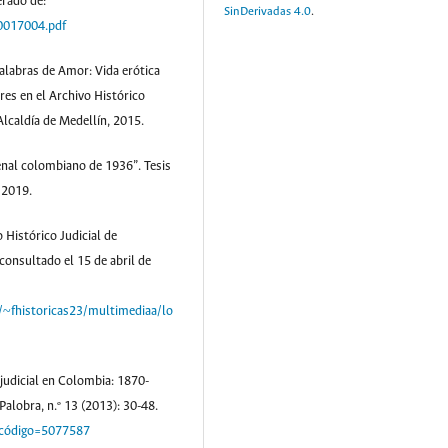
erado de:
SinDerivadas 4.0
.
0017004.pdf
labras de Amor: Vida erótica
res en el Archivo Histórico
Alcaldía de Medellín, 2015.
enal colombiano de 1936”. Tesis
 2019.
 Histórico Judicial de
consultado el 15 de abril de
/~fhistoricas23/multimediaa/lo
judicial en Colombia: 1870-
Palobra, n.º 13 (2013): 30-48.
lo?código=5077587