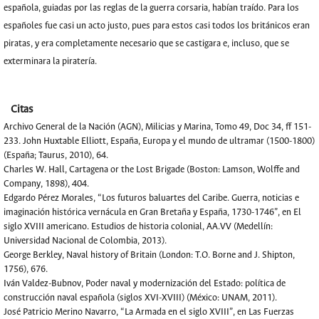
española, guiadas por las reglas de la guerra corsaria, habían traído. Para los
españoles fue casi un acto justo, pues para estos casi todos los británicos eran
piratas, y era completamente necesario que se castigara e, incluso, que se
exterminara la piratería.
Citas
Archivo General de la Nación (AGN), Milicias y Marina, Tomo 49, Doc 34, ff 151-
233. John Huxtable Elliott, España, Europa y el mundo de ultramar (1500-1800)
(España; Taurus, 2010), 64.
Charles W. Hall, Cartagena or the Lost Brigade (Boston: Lamson, Wolffe and
Company, 1898), 404.
Edgardo Pérez Morales, “Los futuros baluartes del Caribe. Guerra, noticias e
imaginación histórica vernácula en Gran Bretaña y España, 1730-1746”, en El
siglo XVIII americano. Estudios de historia colonial, AA.VV (Medellín:
Universidad Nacional de Colombia, 2013).
George Berkley, Naval history of Britain (London: T.O. Borne and J. Shipton,
1756), 676.
Iván Valdez-Bubnov, Poder naval y modernización del Estado: política de
construcción naval española (siglos XVI-XVIII) (México: UNAM, 2011).
José Patricio Merino Navarro, “La Armada en el siglo XVIII”, en Las Fuerzas