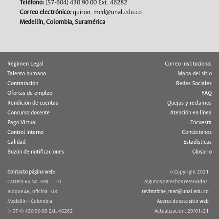
Teléfono:
(57-604) 430 90 00 Ext. 46282
Correo electrónico:
quiron_med@unal.edu.co
Medellín, Colombia, Suramérica
Régimen Legal
Correo institucional
Talento humano
Mapa del sitio
Contratación
Redes Sociales
Ofertas de empleo
FAQ
Rendición de cuentas
Quejas y reclamos
Concurso docente
Atención en línea
Pago Virtual
Encuesta
Control interno
Contáctenos
Calidad
Estadísticas
Buzón de notificaciones
Glosario
Contacto página web:
© Copyright 2021
Carrera 65 No. 59a - 110
Algunos derechos reservados.
Bloque 46, oficina 108
revistafche_med@unal.edu.co
Medellín - Colombia
Acerca de este sitio web
(+57 4) 430 90 00 Ext. 46282
Actualización: 29/01/21