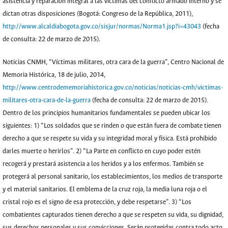
asistencia y reparación integral a las víctimas del conflicto armado interno y se
dictan otras disposiciones (Bogotá: Congreso de la República, 2011),
http://www.alcaldiabogota.gov.co/sisjur/normas/Norma1.jsp?i=43043
(fecha
de consulta: 22 de marzo de 2015).
Noticias CNMH, “Víctimas militares, otra cara de la guerra”, Centro Nacional de
Memoria Histórica, 18 de julio, 2014,
http://www.centrodememoriahistorica.gov.co/noticias/noticias-cmh/victimas-
militares-otra-cara-de-la-guerra
(fecha de consulta: 22 de marzo de 2015).
Dentro de los principios humanitarios fundamentales se pueden ubicar los
siguientes: 1) “Los soldados que se rinden o que están fuera de combate tienen
derecho a que se respete su vida y su integridad moral y física. Está prohibido
darles muerte o herirlos”. 2) “La Parte en conflicto en cuyo poder estén
recogerá y prestará asistencia a los heridos y a los enfermos. También se
protegerá al personal sanitario, los establecimientos, los medios de transporte
y el material sanitarios. El emblema de la cruz roja, la media luna roja o el
cristal rojo es el signo de esa protección, y debe respetarse”. 3) “Los
combatientes capturados tienen derecho a que se respeten su vida, su dignidad,
sus derechos personales y sus convicciones. Serán protegidas contra todo acto