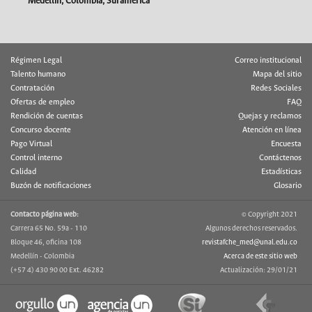
Medellín, Colombia, Suramérica
Régimen Legal
Correo institucional
Talento humano
Mapa del sitio
Contratación
Redes Sociales
Ofertas de empleo
FAQ
Rendición de cuentas
Quejas y reclamos
Concurso docente
Atención en línea
Pago Virtual
Encuesta
Control interno
Contáctenos
Calidad
Estadísticas
Buzón de notificaciones
Glosario
Contacto página web:
© Copyright 2021
Carrera 65 No. 59a - 110
Algunos derechos reservados.
Bloque 46, oficina 108
revistafche_med@unal.edu.co
Medellín - Colombia
Acerca de este sitio web
(+57 4) 430 90 00 Ext. 46282
Actualización: 29/01/21