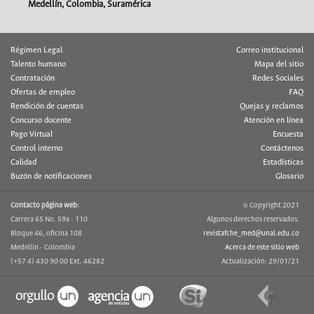
Medellín, Colombia, Suramérica
Régimen Legal
Correo institucional
Talento humano
Mapa del sitio
Contratación
Redes Sociales
Ofertas de empleo
FAQ
Rendición de cuentas
Quejas y reclamos
Concurso docente
Atención en línea
Pago Virtual
Encuesta
Control interno
Contáctenos
Calidad
Estadísticas
Buzón de notificaciones
Glosario
Contacto página web:
© Copyright 2021
Carrera 65 No. 59a - 110
Algunos derechos reservados.
Bloque 46, oficina 108
revistafche_med@unal.edu.co
Medellín - Colombia
Acerca de este sitio web
(+57 4) 430 90 00 Ext. 46282
Actualización: 29/01/21