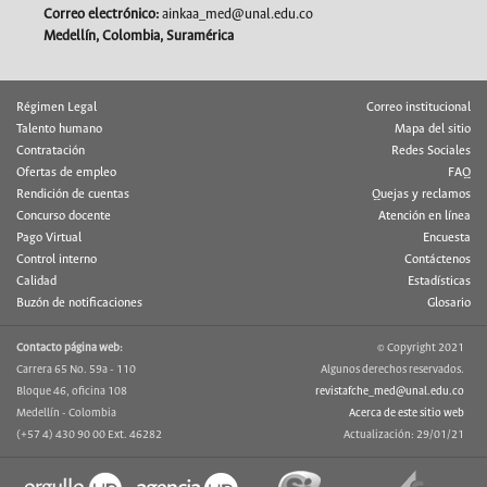
Correo electrónico:
ainkaa_med@unal.edu.co
Medellín, Colombia, Suramérica
Régimen Legal
Correo institucional
Talento humano
Mapa del sitio
Contratación
Redes Sociales
Ofertas de empleo
FAQ
Rendición de cuentas
Quejas y reclamos
Concurso docente
Atención en línea
Pago Virtual
Encuesta
Control interno
Contáctenos
Calidad
Estadísticas
Buzón de notificaciones
Glosario
Contacto página web:
© Copyright 2021
Carrera 65 No. 59a - 110
Algunos derechos reservados.
Bloque 46, oficina 108
revistafche_med@unal.edu.co
Medellín - Colombia
Acerca de este sitio web
(+57 4) 430 90 00 Ext. 46282
Actualización: 29/01/21