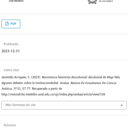
PDF
Publicado
2023-12-31
Cómo citar
Jaramillo Arroyave, S. (2023). Resistencia feminista descolonial/ decolonial de Abya Yala:
algunos debates sobre la institucionalidad.
Ainkaa. Revista De Estudiantes De Ciencia
Política
,
7
(13), 57-77. Recuperado a partir de
http://revistafche.medellin.unal.edu.co/ojs/index.php/ainkaa/article/view/536
Más formatos de cita
Número