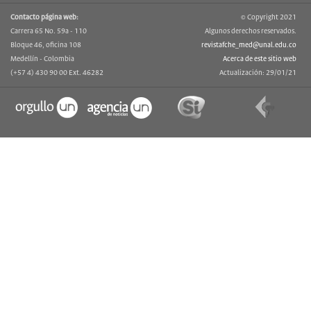
Contacto página web:
© Copyright 2021
Carrera 65 No. 59a - 110
Algunos derechos reservados.
Bloque 46, oficina 108
revistafche_med@unal.edu.co
Medellín - Colombia
Acerca de este sitio web
(+57 4) 430 90 00 Ext. 46282
Actualización: 29/01/21