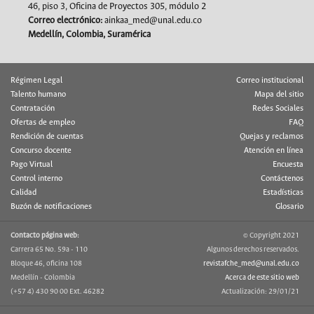
46, piso 3, Oficina de Proyectos 305, módulo 2
Correo electrónico:
ainkaa_med@unal.edu.co
Medellín, Colombia, Suramérica
Régimen Legal
Correo institucional
Talento humano
Mapa del sitio
Contratación
Redes Sociales
Ofertas de empleo
FAQ
Rendición de cuentas
Quejas y reclamos
Concurso docente
Atención en línea
Pago Virtual
Encuesta
Control interno
Contáctenos
Calidad
Estadísticas
Buzón de notificaciones
Glosario
Contacto página web:
© Copyright 2021
Carrera 65 No. 59a - 110
Algunos derechos reservados.
Bloque 46, oficina 108
revistafche_med@unal.edu.co
Medellín - Colombia
Acerca de este sitio web
(+57 4) 430 90 00 Ext. 46282
Actualización: 29/01/21