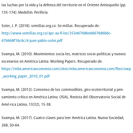
las luchas por la vida y la defensa del territorio en el Oriente Antioqueño (pp.
135-174). Medellín: Periferia.
Soler, J. P. (2018). semillas.org.co. Se-millas. Recuperado de:
http://www.semillas.org.co/apc-aa-fi-les/353467686e6667686b6c-
676668f16c6c/4-juan-pablo-soler.pdf
Svampa, M. (2010). Movimientos socia-les, matrices socio-políticas y nuevos
escenarios en América Latina. Working Papers. Recuperado de:
https://mba.americaeconomia.com/sites/mba.americaeconomia.com/files/owp
_working_paper_2010_01.pdf
Svampa, M. (2012). Consenso de los commodities, giro ecoterritorial y pen-
samiento crítico en América Latina. OSAL. Revista del Observatorio Social de
Amé-rica Latina, 13(32), 15-38.
Svampa, M. (2017). Cuatro claves para leer América Latina. Nueva Sociedad,
268, 50-64.