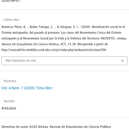
2020-06-01
Cómo citar
Betancur Pérez, A. ., Rodas Tamayo, C. ., & Vásquez, S. I. . (2020). Movilización social en el
Oriente antioqueño: del pasado al presente: Los casos del Movimiento Cívico del Oriente
antioqueño y el Movimiento Social por la Vida y la Defensa del Territorio (MOVETE).
Ainkaa.
Revista De Estudiantes De Ciencia Política
,
4
(7), 13-30. Recuperado a partir de
http://revistafche.medellin.unal.edu.co/ojs/index.php/ainkaa/article/view/200
Más formatos de cita
Número
Vol. 4 Núm. 7 (2020): Tema libre
Sección
Artículos
Derechos de autor 2020 Ainkaa. Revista de Estudiantes de Ciencia Política