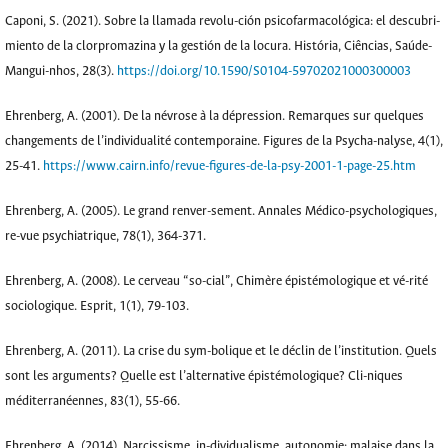
Caponi, S. (2021). Sobre la llamada revolu-ción psicofarmacológica: el descubri-
miento de la clorpromazina y la gestión de la locura. História, Ciências, Saúde-
Mangui-nhos, 28(3).
https://doi.org/10.1590/S0104-59702021000300003
Ehrenberg, A. (2001). De la névrose à la dépression. Remarques sur quelques
changements de l’individualité contemporaine. Figures de la Psycha-nalyse, 4(1),
25-41.
https://www.cairn.info/revue-figures-de-la-psy-2001-1-page-25.htm
Ehrenberg, A. (2005). Le grand renver-sement. Annales Médico-psychologiques,
re-vue psychiatrique, 78(1), 364-371.
Ehrenberg, A. (2008). Le cerveau “so-cial”, Chimère épistémologique et vé-rité
sociologique. Esprit, 1(1), 79-103.
Ehrenberg, A. (2011). La crise du sym-bolique et le déclin de l’institution. Quels
sont les arguments? Quelle est l’alternative épistémologique? Cli-niques
méditerranéennes, 83(1), 55-66.
Ehrenberg, A. (2014). Narcissisme, in-dividualisme, autonomie: malaise dans la