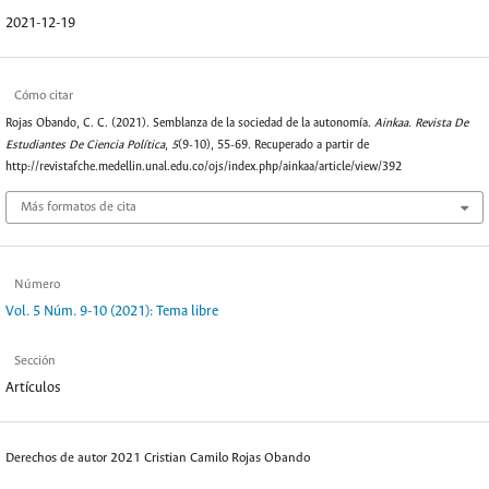
2021-12-19
Cómo citar
Rojas Obando, C. C. (2021). Semblanza de la sociedad de la autonomía.
Ainkaa. Revista De
Estudiantes De Ciencia Política
,
5
(9-10), 55-69. Recuperado a partir de
http://revistafche.medellin.unal.edu.co/ojs/index.php/ainkaa/article/view/392
Más formatos de cita
Número
Vol. 5 Núm. 9-10 (2021): Tema libre
Sección
Artículos
Derechos de autor 2021 Cristian Camilo Rojas Obando