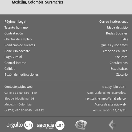
Medellín, Colombia, Suramérica
Régimen Legal
Correo institucional
Talento humano
Mapa del sitio
Contratación
Redes Sociales
Ofertas de empleo
FAQ
Rendición de cuentas
Quejas y reclamos
Concurso docente
Atención en línea
Pago Virtual
Encuesta
Control interno
Contáctenos
Calidad
Estadísticas
Buzón de notificaciones
Glosario
Contacto página web:
© Copyright 2021
Carrera 65 No. 59a - 110
Algunos derechos reservados.
Bloque 46, oficina 108
revistafche_med@unal.edu.co
Medellín - Colombia
Acerca de este sitio web
(+57 4) 430 90 00 Ext. 46282
Actualización: 29/01/21