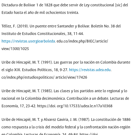
Dictadura de Bolívar 1 de 1828 que debe servir de Ley constitucional [sic] del
Estado hasta el año de mil ochocientos treinta.
Téllez, F. (2019). Un puente entre Santander y Bolívar. Boletín No. 38 del
Instituto de Estudios Constitucionales, 38, 11-44.
https://revistas.usergioarboleda
. edu.co/index.php/BIEC/article/
view/1300/1025
Uribe de Hincapié, M. T. (1991). Las guerras por la nación en Colombia durante
el siglo XIX. Estudios Políticos, 18, 9-27.
https://revistas.udea.edu
.
co/index.php/estudiospoliticos/ article/view/17426
Uribe de Hincapié, M. T. (1985). Las clases y los partidos ante lo regional y lo
nacional en la Colombia decimonónica. Contribución a un debate. Lecturas de
Economía, 17, 23-42. https://doi. org/10.17533/udea.le.n17a10368
Uribe de Hincapié, M. T. y Alvarez Gaviria, J. M. (1987). La constitución de 1886
como respuesta a la crisis del modelo federal y la confrontación nación-región
en Colombia. Lecturas de Economía, 24, 49-84. https://doi.