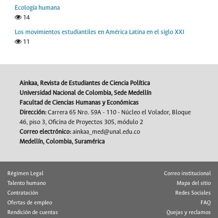
Ecología humana
14
Los movimientos estudiantiles en América Latina en el siglo XXI
11
Ainkaa, Revista de Estudiantes de Ciencia Política
Universidad Nacional de Colombia, Sede Medellín
Facultad de Ciencias Humanas y Económicas
Dirección:
Carrera 65 Nro. 59A - 110 - Núcleo el Volador, Bloque
46, piso 3, Oficina de Proyectos 305, módulo 2
Correo electrónico:
ainkaa_med@unal.edu.co
Medellín, Colombia, Suramérica
Régimen Legal
Correo institucional
Talento humano
Mapa del sitio
Contratación
Redes Sociales
Ofertas de empleo
FAQ
Rendición de cuentas
Quejas y reclamos