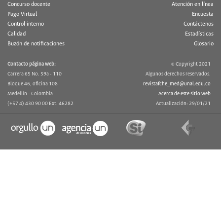
Concurso docente
Atención en línea
Pago Virtual
Encuesta
Control interno
Contáctenos
Calidad
Estadísticas
Buzón de notificaciones
Glosario
Contacto página web:
© Copyright 2021
Carrera 65 No. 59a - 110
Algunos derechos reservados.
Bloque 46, oficina 108
revistafche_med@unal.edu.co
Medellín - Colombia
Acerca de este sitio web
(+57 4) 430 90 00 Ext. 46282
Actualización: 29/01/21