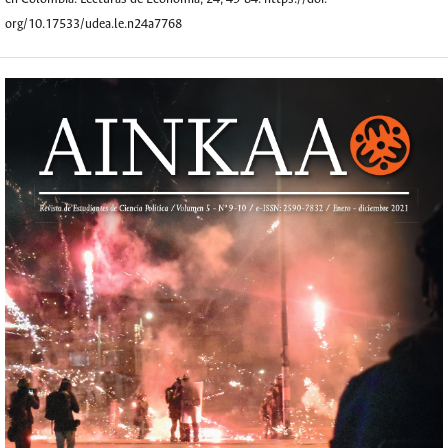
org/10.17533/udea.le.n24a7768