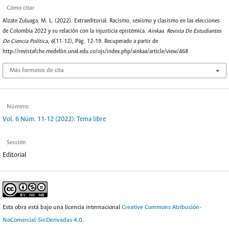
Cómo citar
Alzate Zuluaga, M. L. (2022). Extraeditorial: Racismo, sexismo y clasismo en las elecciones
de Colombia 2022 y su relación con la injusticia epistémica.
Ainkaa. Revista De Estudiantes
De Ciencia Política
,
6
(11-12), Pág. 12-19. Recuperado a partir de
http://revistafche.medellin.unal.edu.co/ojs/index.php/ainkaa/article/view/468
Más formatos de cita
Número
Vol. 6 Núm. 11-12 (2022): Tema libre
Sección
Editorial
Esta obra está bajo una licencia internacional
Creative Commons Atribución-
NoComercial-SinDerivadas 4.0
.