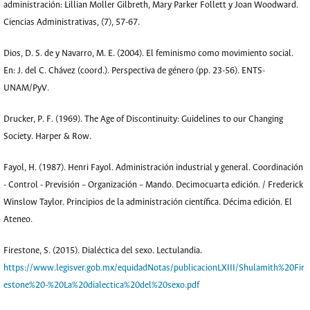
administración: Lillian Moller Gilbreth, Mary Parker Follett y Joan Woodward.
Ciencias Administrativas, (7), 57-67.
Dios, D. S. de y Navarro, M. E. (2004). El feminismo como movimiento social.
En: J. del C. Chávez (coord.). Perspectiva de género (pp. 23-56). ENTS-
UNAM/PyV.
Drucker, P. F. (1969). The Age of Discontinuity: Guidelines to our Changing
Society. Harper & Row.
Fayol, H. (1987). Henri Fayol. Administración industrial y general. Coordinación
- Control - Previsión – Organización – Mando. Decimocuarta edición. / Frederick
Winslow Taylor. Principios de la administración científica. Décima edición. El
Ateneo.
Firestone, S. (2015). Dialéctica del sexo. Lectulandia.
https://www.legisver.gob.mx/equidadNotas/publicacionLXIII/Shulamith%20Fir
estone%20-%20La%20dialectica%20del%20sexo.pdf