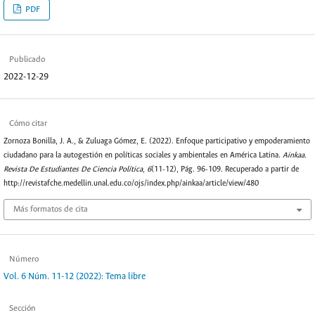
PDF
Publicado
2022-12-29
Cómo citar
Zornoza Bonilla, J. A., & Zuluaga Gómez, E. (2022). Enfoque participativo y empoderamiento
ciudadano para la autogestión en políticas sociales y ambientales en América Latina.
Ainkaa.
Revista De Estudiantes De Ciencia Política
,
6
(11-12), Pág. 96-109. Recuperado a partir de
http://revistafche.medellin.unal.edu.co/ojs/index.php/ainkaa/article/view/480
Más formatos de cita
Número
Vol. 6 Núm. 11-12 (2022): Tema libre
Sección