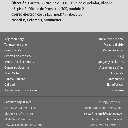
Dirección:
Carrera 65 Nro. 59A - 110 - Núcleo el Volador, Bloque
46, piso 3, Oficina de Proyectos 305, módulo 2
Correo electrónico:
ainkaa_med@unal.edu.co
Medellín, Colombia, Suramérica
Régimen Legal
Correo institucional
Talento humano
Mapa del sitio
Contratación
Redes Sociales
Ofertas de empleo
FAQ
Rendición de cuentas
Quejas y reclamos
Concurso docente
Atención en línea
Pago Virtual
Encuesta
Control interno
Contáctenos
Calidad
Estadísticas
Buzón de notificaciones
Glosario
Contacto página web:
© Copyright 2021
Carrera 65 No. 59a - 110
Algunos derechos reservados.
Bloque 46, oficina 108
revistafche_med@unal.edu.co
Medellín - Colombia
Acerca de este sitio web
(+57 4) 430 90 00 Ext. 46282
Actualización: 29/01/21