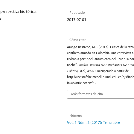
perspectiva his-tórica.
Publicado
n.
2017-07-01
Cómo citar
Arango Restrepo, M. . (2017). Crítica de la razó
conflicto armado en Colombia: una entrevista a
Hylton a partir del lanzamiento del libro “La hor
noche”.
Ainkaa. Revista De Estudiantes De Cien
Política
,
1
(2), 49-60. Recuperado a partir de
http://revistafche.medellin.unal.edu.co/ojs/ind
inkaa/article/view/32
Más formatos de cita
Número
Vol. 1 Núm. 2 (2017): Tema libre