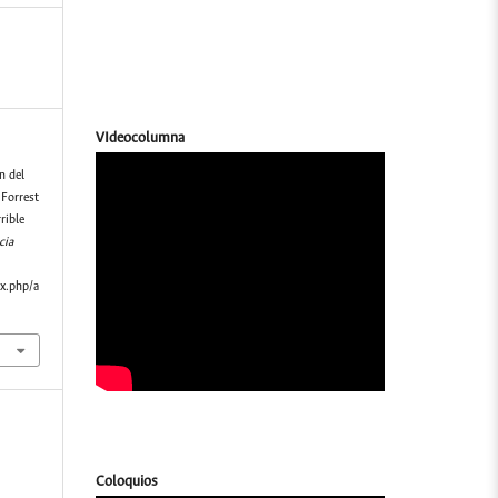
VIdeocolumna
n del
 Forrest
rible
cia
ex.php/a
Coloquios