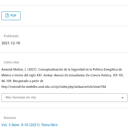
PDF
Publicado
2021-12-19
Cómo citar
Amastal Molina, J. (2021). Conceptualización de la Seguridad en la Política Energética de
México a inicios del siglo XXI.
Ainkaa. Revista De Estudiantes De Ciencia Política
,
5
(9-10),
86-109. Recuperado a partir de
http://revistafche.medellin.unal.edu.co/ojs/index.php/ainkaa/article/view/394
Más formatos de cita
Número
Vol. 5 Núm. 9-10 (2021): Tema libre