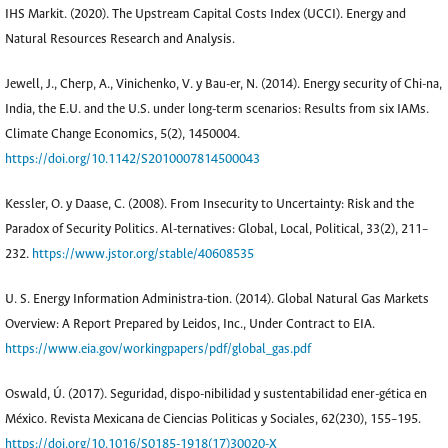
IHS Markit. (2020). The Upstream Capital Costs Index (UCCI). Energy and
Natural Resources Research and Analysis.
Jewell, J., Cherp, A., Vinichenko, V. y Bau-er, N. (2014). Energy security of Chi-na,
India, the E.U. and the U.S. under long-term scenarios: Results from six IAMs.
Climate Change Economics, 5(2), 1450004.
https://doi.org/10.1142/S2010007814500043
Kessler, O. y Daase, C. (2008). From Insecurity to Uncertainty: Risk and the
Paradox of Security Politics. Al-ternatives: Global, Local, Political, 33(2), 211–
232.
https://www.jstor.org/stable/40608535
U. S. Energy Information Administra-tion. (2014). Global Natural Gas Markets
Overview: A Report Prepared by Leidos, Inc., Under Contract to EIA.
https://www.eia.gov/workingpapers/pdf/global_gas.pdf
Oswald, Ú. (2017). Seguridad, dispo-nibilidad y sustentabilidad ener-gética en
México. Revista Mexicana de Ciencias Politicas y Sociales, 62(230), 155–195.
https://doi.org/10.1016/S0185-1918(17)30020-X