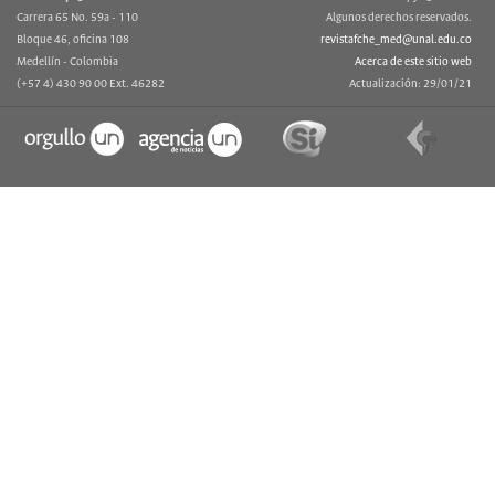
Carrera 65 No. 59a - 110
Algunos derechos reservados.
Bloque 46, oficina 108
revistafche_med@unal.edu.co
Medellín - Colombia
Acerca de este sitio web
(+57 4) 430 90 00 Ext. 46282
Actualización: 29/01/21