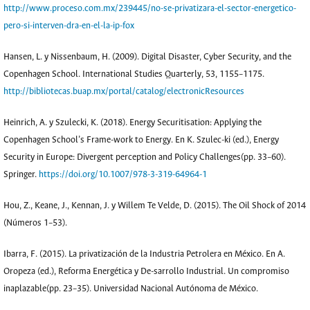
http://www.proceso.com.mx/239445/no-se-privatizara-el-sector-energetico-
pero-si-interven-dra-en-el-la-ip-fox
Hansen, L. y Nissenbaum, H. (2009). Digital Disaster, Cyber Security, and the
Copenhagen School. International Studies Quarterly, 53, 1155–1175.
http://bibliotecas.buap.mx/portal/catalog/electronicResources
Heinrich, A. y Szulecki, K. (2018). Energy Securitisation: Applying the
Copenhagen School’s Frame-work to Energy. En K. Szulec-ki (ed.), Energy
Security in Europe: Divergent perception and Policy Challenges(pp. 33–60).
Springer.
https://doi.org/10.1007/978-3-319-64964-1
Hou, Z., Keane, J., Kennan, J. y Willem Te Velde, D. (2015). The Oil Shock of 2014
(Números 1–53).
Ibarra, F. (2015). La privatización de la Industria Petrolera en México. En A.
Oropeza (ed.), Reforma Energética y De-sarrollo Industrial. Un compromiso
inaplazable(pp. 23–35). Universidad Nacional Autónoma de México.