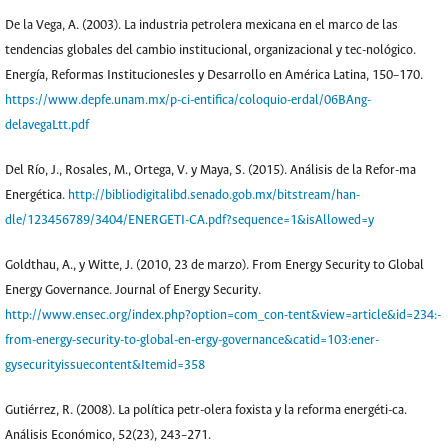
De la Vega, A. (2003). La industria petrolera mexicana en el marco de las
tendencias globales del cambio institucional, organizacional y tec-nológico.
Energía, Reformas Institucionesles y Desarrollo en América Latina, 150–170.
https://www.depfe.unam.mx/p-ci-entifica/coloquio-erdal/06BAng-
delavegaLtt.pdf
Del Río, J., Rosales, M., Ortega, V. y Maya, S. (2015). Análisis de la Refor-ma
Energética.
http://bibliodigitalibd.senado.gob.mx/bitstream/han-
dle/123456789/3404/ENERGETI-CA.pdf?sequence=1&isAllowed=y
Goldthau, A., y Witte, J. (2010, 23 de marzo). From Energy Security to Global
Energy Governance. Journal of Energy Security.
http://www.ensec.org/index.php?option=com_con-tent&view=article&id=234:-
from-energy-security-to-global-en-ergy-governance&catid=103:ener-
gysecurityissuecontent&Itemid=358
Gutiérrez, R. (2008). La política petr-olera foxista y la reforma energéti-ca.
Análisis Económico, 52(23), 243–271.