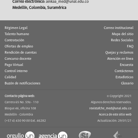
Correo electrónico:
ainkaa_med@unal.edu.co
Medellín, Colombia, Suramérica
Régimen Legal
Correo institucional
Talento humano
Mapa del sitio
Contratación
Redes Sociales
Ofertas de empleo
FAQ
Rendición de cuentas
Quejas y reclamos
Concurso docente
Atención en línea
Pago Virtual
Encuesta
Control interno
Contáctenos
Calidad
Estadísticas
Buzón de notificaciones
Glosario
Contacto página web:
© Copyright 2021
Carrera 65 No. 59a - 110
Algunos derechos reservados.
Bloque 46, oficina 108
revistafche_med@unal.edu.co
Medellín - Colombia
Acerca de este sitio web
(+57 4) 430 90 00 Ext. 46282
Actualización: 29/01/21